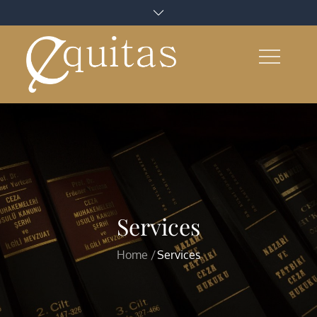
Skip
to
content
Services
Home
Services