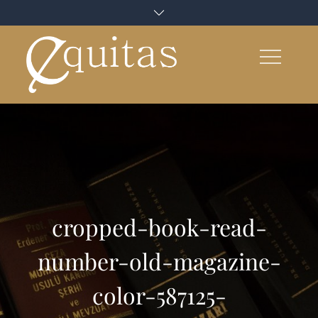
Skip
to
content
cropped-book-read-
number-old-magazine-
color-587125-