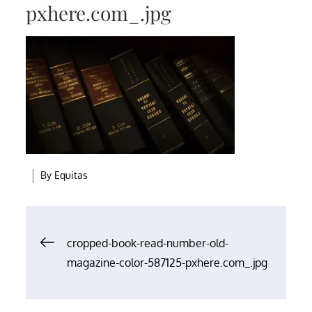
pxhere.com_.jpg
By
Equitas
Navegación
cropped-book-read-number-old-
magazine-color-587125-pxhere.com_.jpg
de