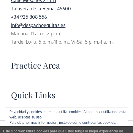
Calle Mesones 2 - 1ºB
Talavera de la Reina, 45600
+34 925 808 556
info@despachoequitas.es
Mañana: 11 a. m.-2 p. m.
Tarde: Lu-Ju: 5 p. m.-11 p. m.; Vi-Sá: 5 p. m.-1 a. m.
Practice Area
Quick Links
Privacidad y cookies: este sitio utiliza cookies. Al continuar utilizando esta
web, aceptas su uso.
Para obtener más información, incluido cómo controlar las cookies,
consulta aquí:
Política de cookies
© 2026
. Todos los
Este sitio web utiliza cookies para que usted tenga la mejor experiencia de